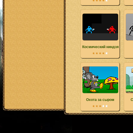
Космический ниндзя
Охота за сыром
С