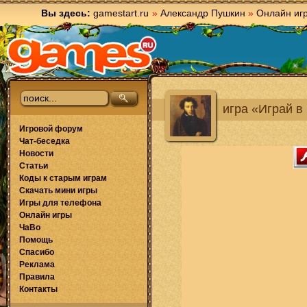
Вы здесь:
gamestart.ru
»
Александр Пушкин
»
Онлайн иг
игра «Играй в
Игровой форум
Чат-беседка
Новости
Статьи
Коды к старым играм
Скачать мини игры
Игры для телефона
Онлайн игры
ЧаВо
Помощь
Спасибо
Реклама
Правила
Контакты