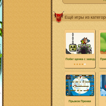
Р
Ещё игры из катего
Побег щенка с завода Смер
При
Прыжок Пренки