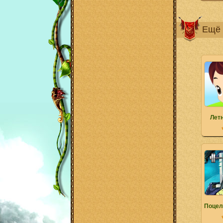
Ещё 
Лет
Поцел