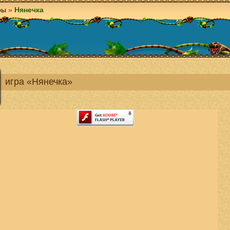
ры
»
Нянечка
игра «Нянечка»