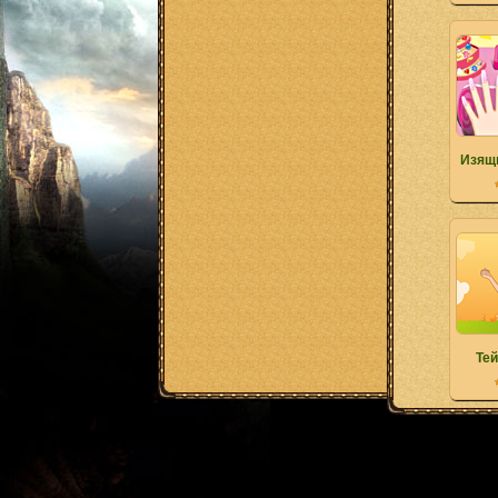
Изящ
Те