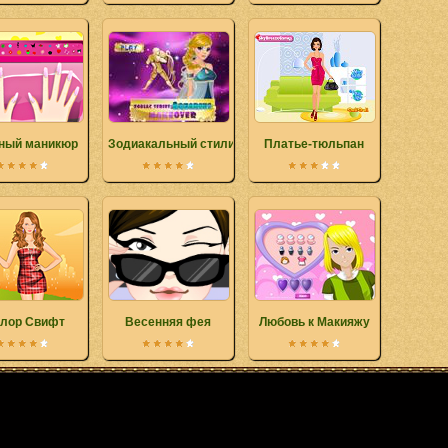
ный маникюр
Зодиакальный стилист: водолей
Платье-тюльпан
йлор Свифт
Весенняя фея
Любовь к Макияжу