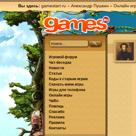
Вы здесь:
gamestart.ru
»
Александр Пушкин
»
Онлайн иг
Игровой форум
Чат-беседка
Новости
Статьи
Коды к старым играм
Скачать мини игры
Игры для телефона
Онлайн игры
ЧаВо
Помощь
Спасибо
Реклама
Правила
Контакты