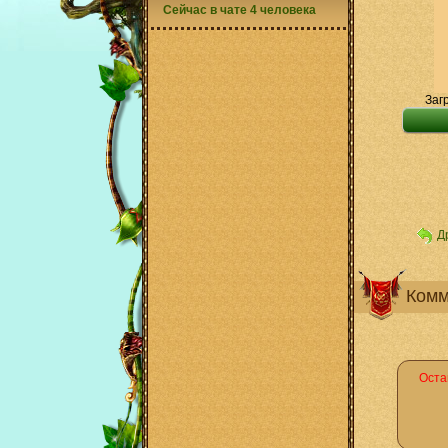
Сейчас в чате 4 человека
Заг
Д
Комм
Оста