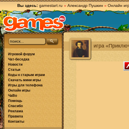
Вы здесь:
gamestart.ru
»
Александр Пушкин
»
Онлайн иг
игра «Приклю
Игровой форум
Чат-беседка
Новости
Статьи
Коды к старым играм
Скачать мини игры
Игры для телефона
Онлайн игры
ЧаВо
Помощь
Спасибо
Реклама
Правила
Контакты