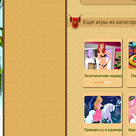
Р
Ещё игры из катего
Экзотические наряды
Пи
Принцесса и единорог
Иде