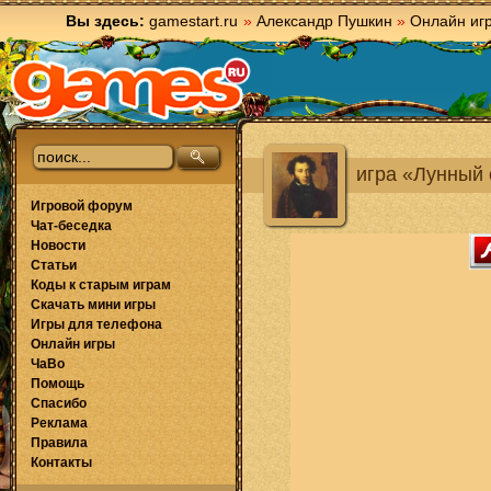
Вы здесь:
gamestart.ru
»
Александр Пушкин
»
Онлайн иг
игра «Лунный 
Игровой форум
Чат-беседка
Новости
Статьи
Коды к старым играм
Скачать мини игры
Игры для телефона
Онлайн игры
ЧаВо
Помощь
Спасибо
Реклама
Правила
Контакты