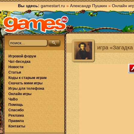
Вы здесь:
gamestart.ru
»
Александр Пушкин
»
Онлайн иг
игра «Загадка
Игровой форум
Чат-беседка
Новости
Статьи
Коды к старым играм
Скачать мини игры
Игры для телефона
Онлайн игры
ЧаВо
Помощь
Спасибо
Реклама
Правила
Контакты