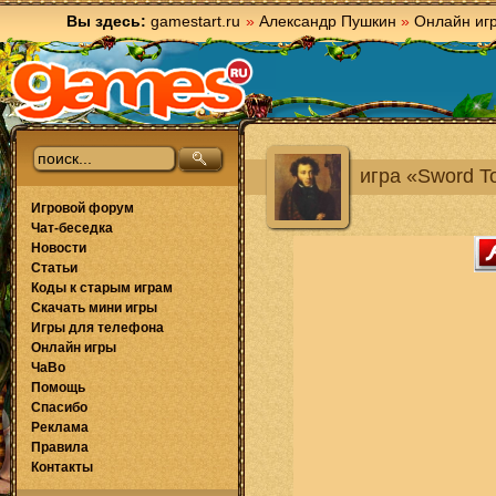
Вы здесь:
gamestart.ru
»
Александр Пушкин
»
Онлайн иг
игра «Sword T
Игровой форум
Чат-беседка
Новости
Статьи
Коды к старым играм
Скачать мини игры
Игры для телефона
Онлайн игры
ЧаВо
Помощь
Спасибо
Реклама
Правила
Контакты