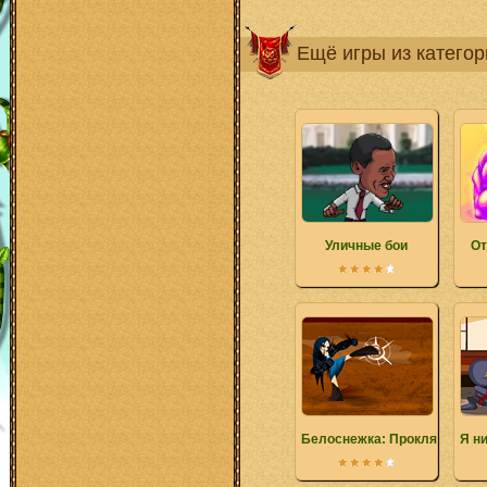
Ещё игры из катего
Уличные бои
От
Белоснежка: Проклятие те
Я н