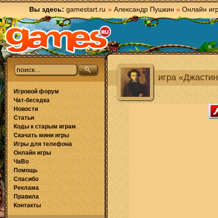
Вы здесь:
gamestart.ru
»
Александр Пушкин
»
Онлайн иг
игра «Джасти
Игровой форум
Чат-беседка
Новости
Статьи
Коды к старым играм
Скачать мини игры
Игры для телефона
Онлайн игры
ЧаВо
Помощь
Спасибо
Реклама
Правила
Контакты