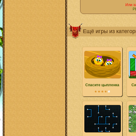
Или з
Р
Ещё игры из катего
Спасите цыпленка
Си