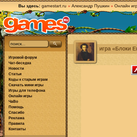
Вы здесь:
gamestart.ru
»
Александр Пушкин
»
Онлайн иг
игра «Блоки Е
Игровой форум
Чат-беседка
Новости
Статьи
Коды к старым играм
Скачать мини игры
Игры для телефона
Онлайн игры
ЧаВо
Помощь
Спасибо
Реклама
Правила
Контакты