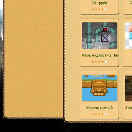
2D труба
С
Мера жидкости 2: Темная ж
Король камней
Зол