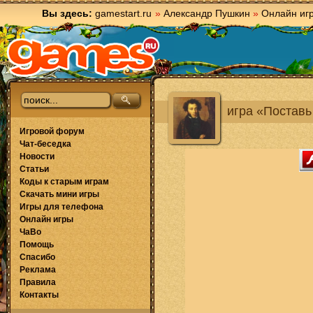
Вы здесь:
gamestart.ru
»
Александр Пушкин
»
Онлайн иг
игра «Поставь
Игровой форум
Чат-беседка
Новости
Статьи
Коды к старым играм
Скачать мини игры
Игры для телефона
Онлайн игры
ЧаВо
Помощь
Спасибо
Реклама
Правила
Контакты