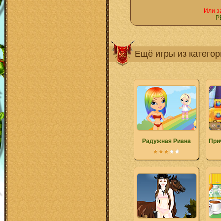
Или з
Р
Ещё игры из катего
Радужная Риана
При