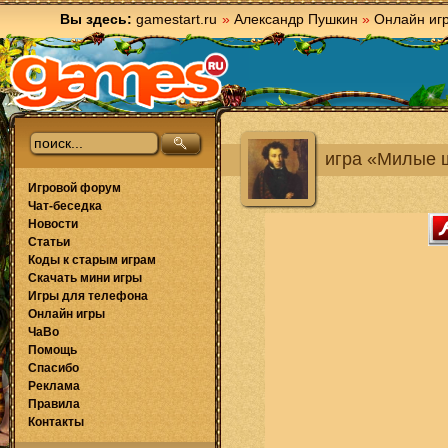
Вы здесь:
gamestart.ru
»
Александр Пушкин
»
Онлайн иг
игра «Милые 
Игровой форум
Чат-беседка
Новости
Статьи
Коды к старым играм
Скачать мини игры
Игры для телефона
Онлайн игры
ЧаВо
Помощь
Спасибо
Реклама
Правила
Контакты