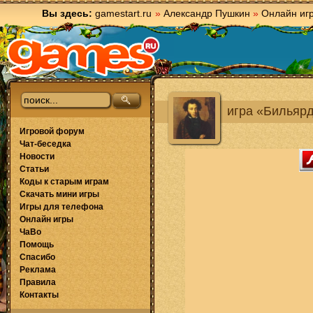
Вы здесь:
gamestart.ru
»
Александр Пушкин
»
Онлайн иг
игра «Бильяр
Игровой форум
Чат-беседка
Новости
Статьи
Коды к старым играм
Скачать мини игры
Игры для телефона
Онлайн игры
ЧаВо
Помощь
Спасибо
Реклама
Правила
Контакты