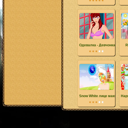
Одевалка - Девчонка в розо
R
Snow White лице макияж
Нар