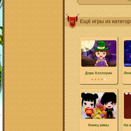
Р
Ещё игры из катего
Дора Хэллоуин
Лео
Конец зимы
На 