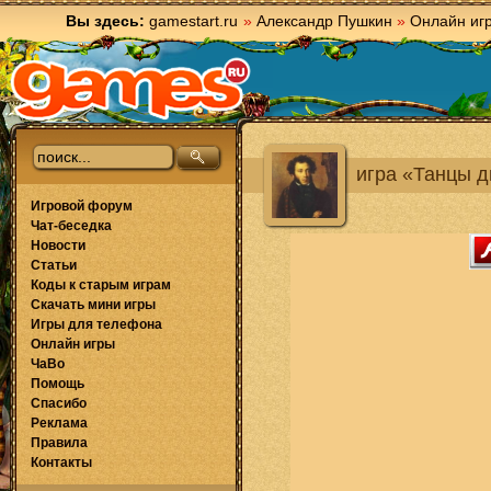
Вы здесь:
gamestart.ru
»
Александр Пушкин
»
Онлайн иг
игра «Танцы д
Игровой форум
Чат-беседка
Новости
Статьи
Коды к старым играм
Скачать мини игры
Игры для телефона
Онлайн игры
ЧаВо
Помощь
Спасибо
Реклама
Правила
Контакты