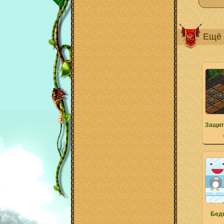
Ещё 
Защит
Бед