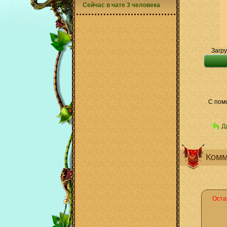
Сейчас в чате 3 человека
Загру
С пом
Д
Комм
Оста