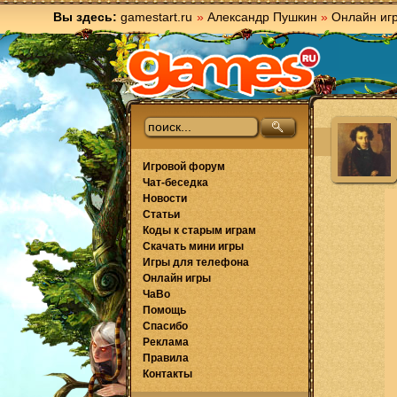
Вы здесь:
gamestart.ru
»
Александр Пушкин
»
Онлайн иг
Игровой форум
Чат-беседка
Новости
Статьи
Коды к старым играм
Скачать мини игры
Игры для телефона
Онлайн игры
ЧаВо
Помощь
Спасибо
Реклама
Правила
Контакты