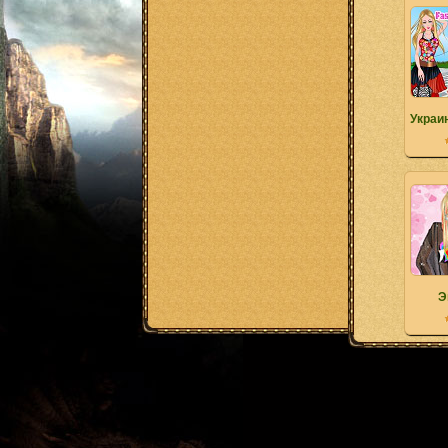
Украи
Э