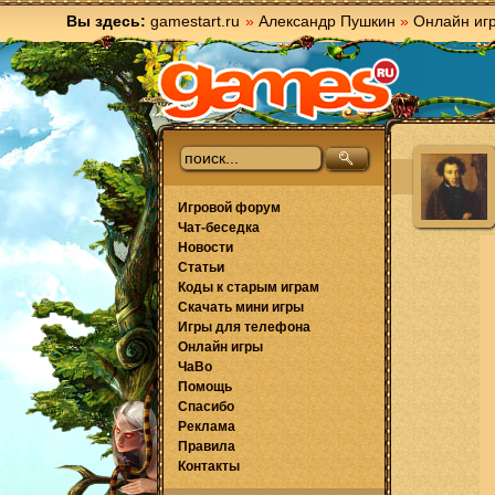
Вы здесь:
gamestart.ru
»
Александр Пушкин
»
Онлайн иг
Игровой форум
Чат-беседка
Новости
Статьи
Коды к старым играм
Скачать мини игры
Игры для телефона
Онлайн игры
ЧаВо
Помощь
Спасибо
Реклама
Правила
Контакты