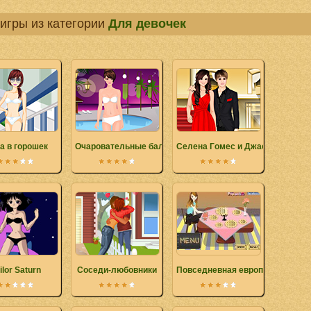
игры из категории
Для девочек
а в горошек
Очаровательные бальные платья
Селена Гoмес и Джастин Бибер
ilor Saturn
Соседи-любовники
Повседневная европейская кух