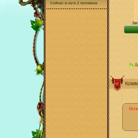
Сейчас в чате 2 человека
Заг
Д
Комм
Оста