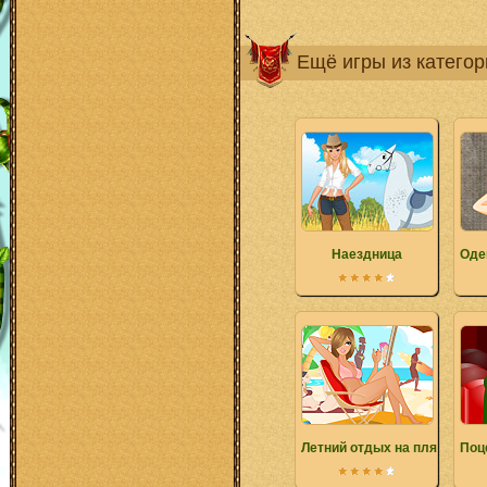
Ещё игры из катего
Наездница
Оде
Летний отдых на пляже
Поц