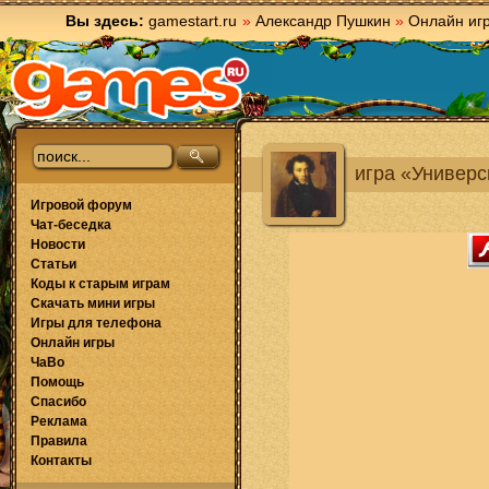
Вы здесь:
gamestart.ru
»
Александр Пушкин
»
Онлайн иг
игра «Универс
Игровой форум
Чат-беседка
Новости
Статьи
Коды к старым играм
Скачать мини игры
Игры для телефона
Онлайн игры
ЧаВо
Помощь
Спасибо
Реклама
Правила
Контакты