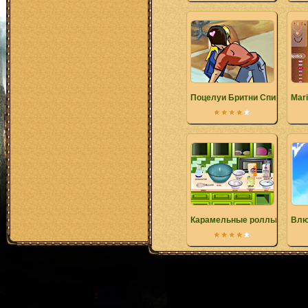
Поцелуи Бритни Спирс
Mari
Карамельные роллы
Влю