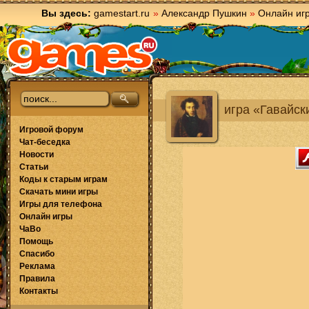
Вы здесь:
gamestart.ru
»
Александр Пушкин
»
Онлайн иг
игра «Гавайск
Игровой форум
Чат-беседка
Новости
Статьи
Коды к старым играм
Скачать мини игры
Игры для телефона
Онлайн игры
ЧаВо
Помощь
Спасибо
Реклама
Правила
Контакты