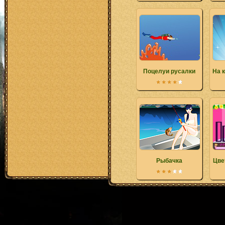
Поцелуи русалки
На 
Рыбачка
Цве