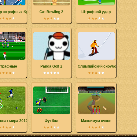
р штрафных бросков
Cat Bowling 2
Штрафной удар
трафные
Panda Golf 2
Олимпийский сноуборд
онат мира 2010
Футбол
Максимум очков