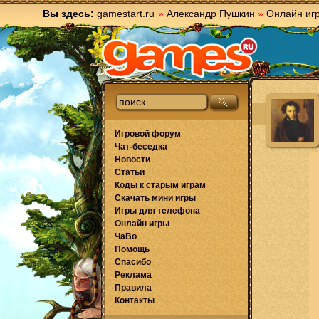
Вы здесь:
gamestart.ru
»
Александр Пушкин
»
Онлайн иг
Игровой форум
Чат-беседка
Новости
Статьи
Коды к старым играм
Скачать мини игры
Игры для телефона
Онлайн игры
ЧаВо
Помощь
Спасибо
Реклама
Правила
Контакты