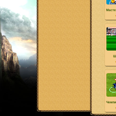
Масте
Ш
Чемпи