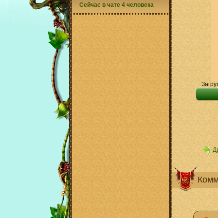
Сейчас в чате 4 человека
Загру
Д
Комм