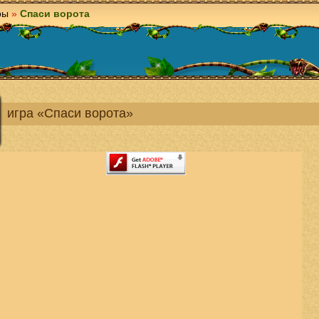
ры
»
Спаси ворота
игра «Спаси ворота»