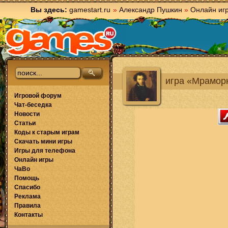
Вы здесь:
gamestart.ru
»
Александр Пушкин
»
Онлайн иг
игра «Мрамор
Игровой форум
Чат-беседка
Новости
Статьи
Коды к старым играм
Скачать мини игры
Игры для телефона
Онлайн игры
ЧаВо
Помощь
Спасибо
Реклама
Правила
Контакты