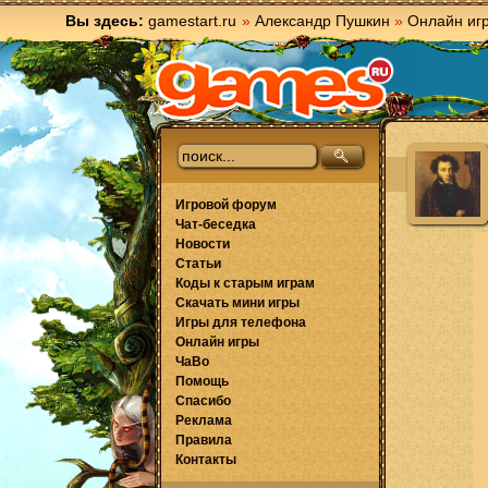
Вы здесь:
gamestart.ru
»
Александр Пушкин
»
Онлайн иг
Игровой форум
Чат-беседка
Новости
Статьи
Коды к старым играм
Скачать мини игры
Игры для телефона
Онлайн игры
ЧаВо
Помощь
Спасибо
Реклама
Правила
Контакты