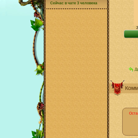
Сейчас в чате 3 человека
Д
Комм
Оста