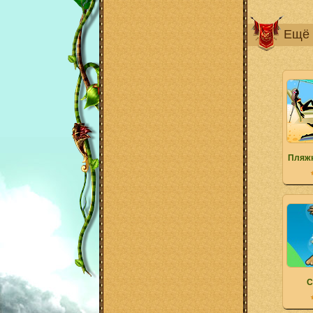
Ещё 
Пляж
С