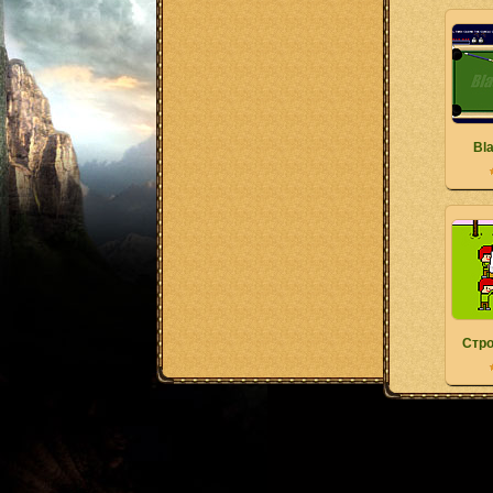
Bla
Стро