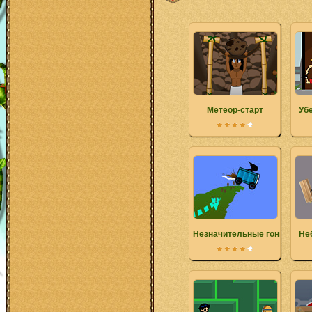
Метеор-старт
Убе
Незначительные гонщики 3
Не