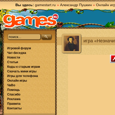
Вы здесь:
gamestart.ru
»
Александр Пушкин
»
Онлайн иг
игра «Незначи
Игровой форум
Чат-беседка
Новости
Статьи
Коды к старым играм
Скачать мини игры
Игры для телефона
Онлайн игры
ЧаВо
Помощь
Спасибо
Реклама
Правила
Контакты