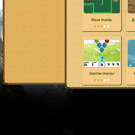
Maze mania
Д
Зонтик пчелы