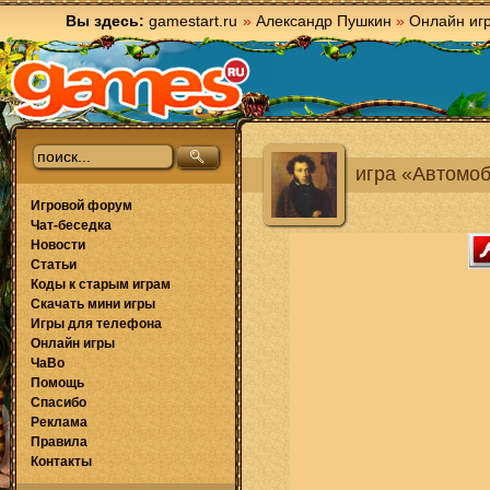
Вы здесь:
gamestart.ru
»
Александр Пушкин
»
Онлайн иг
игра «Автомо
Игровой форум
Чат-беседка
Новости
Статьи
Коды к старым играм
Скачать мини игры
Игры для телефона
Онлайн игры
ЧаВо
Помощь
Спасибо
Реклама
Правила
Контакты