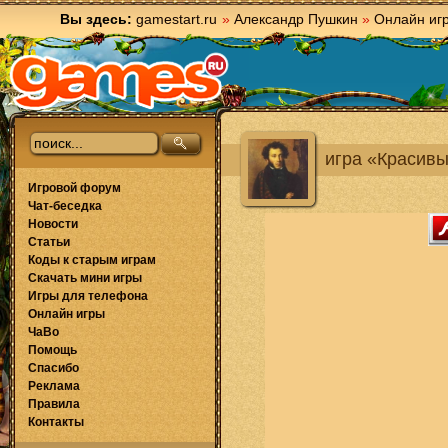
Вы здесь:
gamestart.ru
»
Александр Пушкин
»
Онлайн иг
игра «Красив
Игровой форум
Чат-беседка
Новости
Статьи
Коды к старым играм
Скачать мини игры
Игры для телефона
Онлайн игры
ЧаВо
Помощь
Спасибо
Реклама
Правила
Контакты