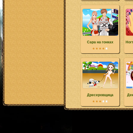
Сара на гонках
Ног
Дресеровщица
Де