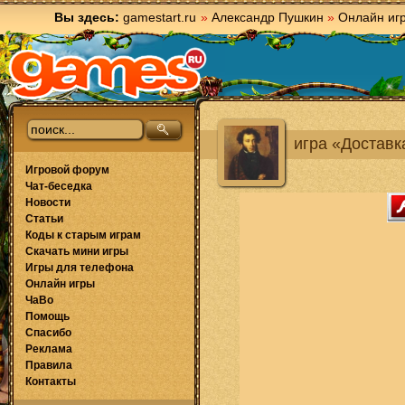
Вы здесь:
gamestart.ru
»
Александр Пушкин
»
Онлайн иг
игра «Доставк
Игровой форум
Чат-беседка
Новости
Статьи
Коды к старым играм
Скачать мини игры
Игры для телефона
Онлайн игры
ЧаВо
Помощь
Спасибо
Реклама
Правила
Контакты