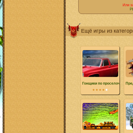
Или з
Р
Ещё игры из катего
Гонщики по проселочной до
Пре