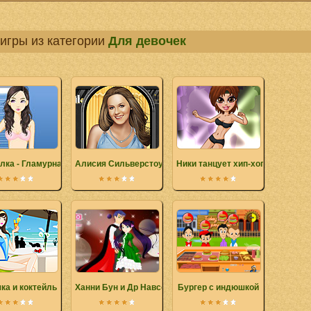
игры из категории
Для девочек
лка - Гламурная красотка
Алисия Сильверстоун
Ники танцует хип-хоп
ка и коктейль
Ханни Бун и Др Навсегда
Бургер с индюшкой