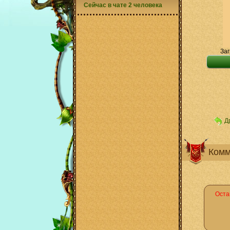
Сейчас в чате 2 человека
Заг
Д
Комм
Оста