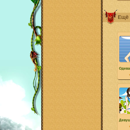
Ещё 
Одева
Девуш