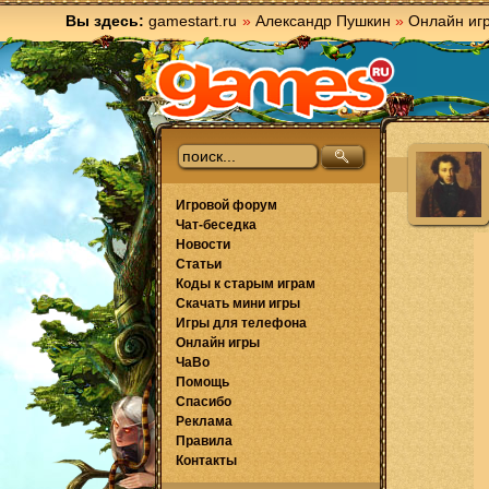
Вы здесь:
gamestart.ru
»
Александр Пушкин
»
Онлайн иг
Игровой форум
Чат-беседка
Новости
Статьи
Коды к старым играм
Скачать мини игры
Игры для телефона
Онлайн игры
ЧаВо
Помощь
Спасибо
Реклама
Правила
Контакты