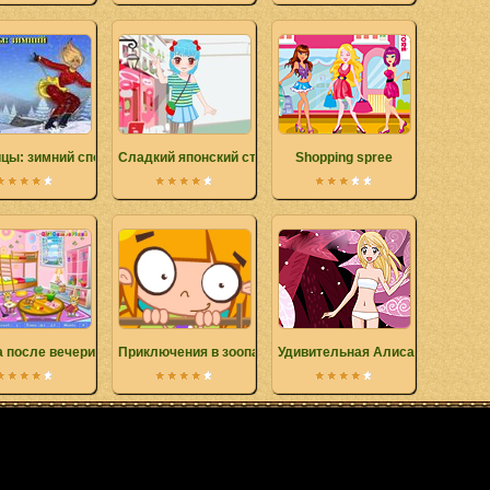
цы: зимний спорт
Сладкий японский стиль
Shopping spree
а после вечеринки ко Дню Святого Валентина
Приключения в зоопарке
Удивительная Алиса