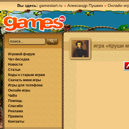
Вы здесь:
gamestart.ru
»
Александр Пушкин
»
Онлайн иг
игра «Круши 
Игровой форум
Чат-беседка
Новости
Статьи
Коды к старым играм
Скачать мини игры
Игры для телефона
Онлайн игры
ЧаВо
Помощь
Спасибо
Реклама
Правила
Контакты