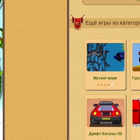
Р
Ещё игры из катего
Мутант море
Гру
Дрифт Бегуны 3D