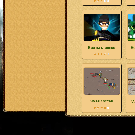
Вор на стоянке
Бе
Змея состав
Од