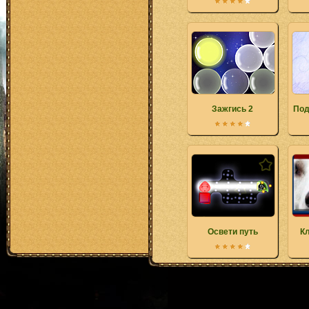
Зажгись 2
Под
Освети путь
Кл