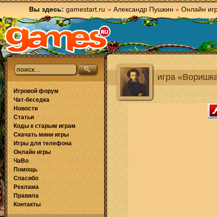
Вы здесь:
gamestart.ru
»
Александр Пушкин
»
Онлайн иг
игра «Воришк
Игровой форум
Чат-беседка
Новости
Статьи
Коды к старым играм
Скачать мини игры
Игры для телефона
Онлайн игры
ЧаВо
Помощь
Спасибо
Реклама
Правила
Контакты