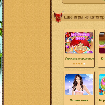
Р
Ещё игры из катего
Украсить мороженое
Кл
Ослепи меня
Мор