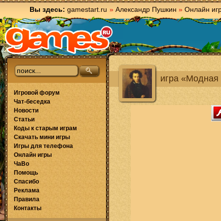
Вы здесь:
gamestart.ru
»
Александр Пушкин
»
Онлайн иг
игра «Модная
Игровой форум
Чат-беседка
Новости
Статьи
Коды к старым играм
Скачать мини игры
Игры для телефона
Онлайн игры
ЧаВо
Помощь
Спасибо
Реклама
Правила
Контакты