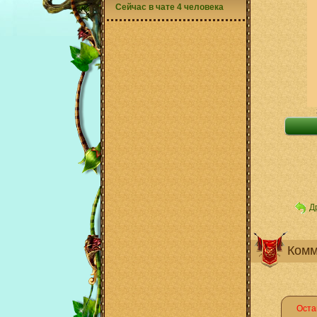
Сейчас в чате 4 человека
Д
Комм
Оста