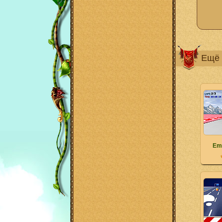
Ещё 
Em