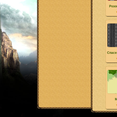
Розо
Спасе
M