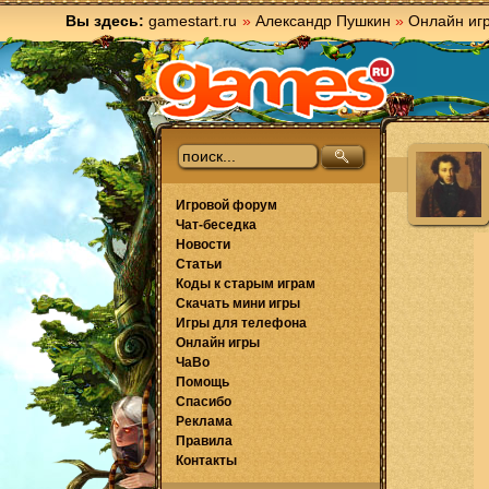
Вы здесь:
gamestart.ru
»
Александр Пушкин
»
Онлайн иг
Игровой форум
Чат-беседка
Новости
Статьи
Коды к старым играм
Скачать мини игры
Игры для телефона
Онлайн игры
ЧаВо
Помощь
Спасибо
Реклама
Правила
Контакты