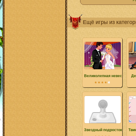
Р
Ещё игры из катего
Великолепная невеста 2
Де
Звездный подросток
Тви