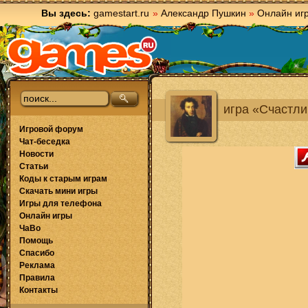
Вы здесь:
gamestart.ru
»
Александр Пушкин
»
Онлайн иг
игра «Счастли
Игровой форум
Чат-беседка
Новости
Статьи
Коды к старым играм
Скачать мини игры
Игры для телефона
Онлайн игры
ЧаВо
Помощь
Спасибо
Реклама
Правила
Контакты