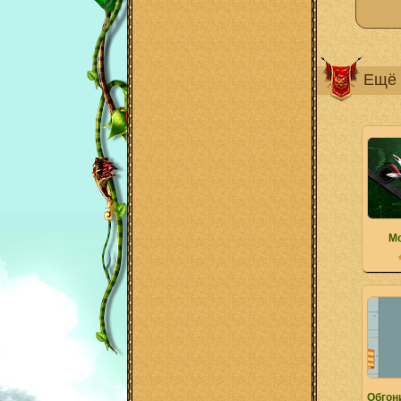
Ещё 
Мо
Обгон