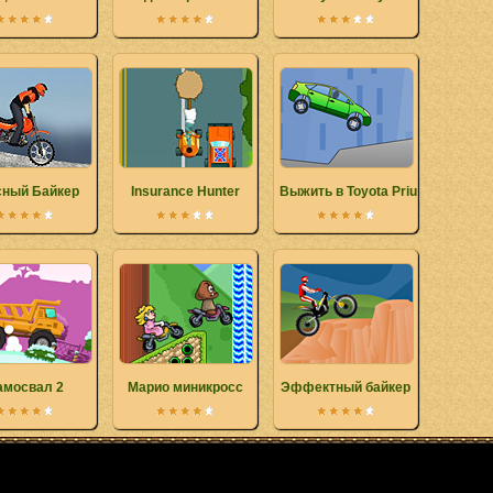
сный Байкер
Insurance Hunter
Выжить в Toyota Prius
амосвал 2
Марио миникросс
Эффектный байкер