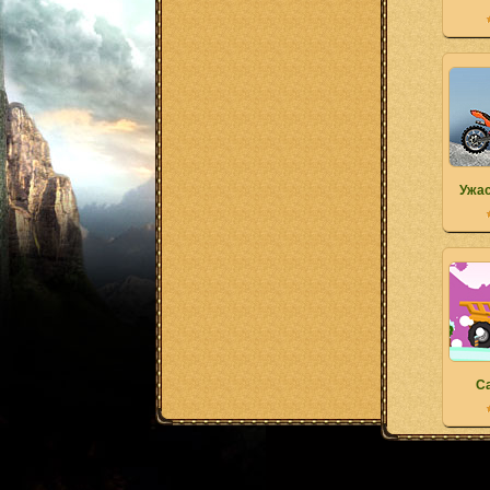
Ужа
С