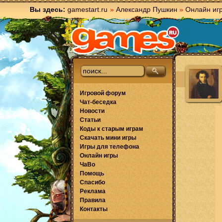
Вы здесь:
gamestart.ru
»
Александр Пушкин
»
Онлайн иг
Игровой форум
Чат-беседка
Новости
Статьи
Коды к старым играм
Скачать мини игры
Игры для телефона
Онлайн игры
ЧаВо
Помощь
Спасибо
Реклама
Правила
Контакты