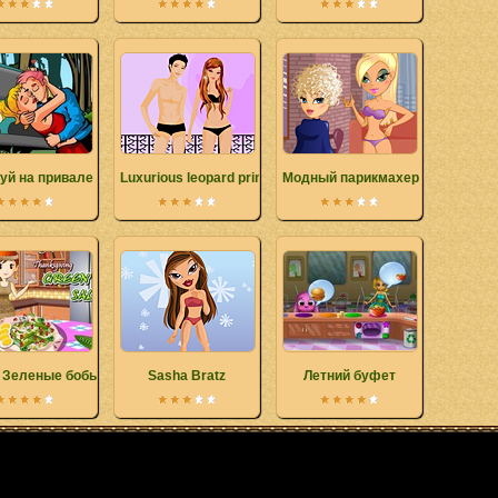
уй на привале
Luxurious leopard print
Модный парикмахер
 Зеленые бобы
Sasha Bratz
Летний буфет