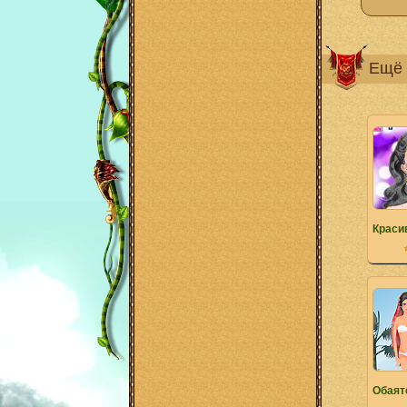
Ещё 
Краси
Обаят