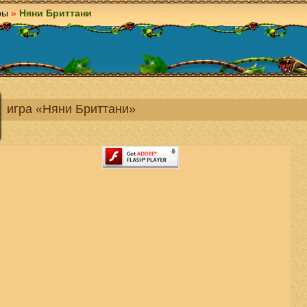
ры
»
Няни Бриттани
игра «Няни Бриттани»