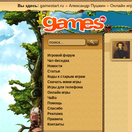
Вы здесь:
gamestart.ru
»
Александр Пушкин
»
Онлайн иг
Игровой форум
Чат-беседка
Новости
Статьи
Коды к старым играм
Скачать мини игры
Игры для телефона
Онлайн игры
ЧаВо
Помощь
Спасибо
Реклама
Правила
Контакты