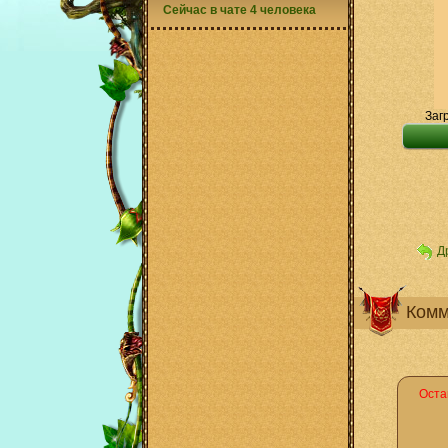
Сейчас в чате 4 человека
Заг
Д
Комм
Оста