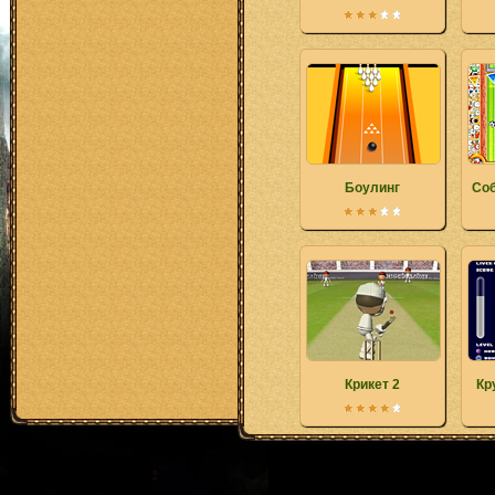
Боулинг
Соб
Крикет 2
Кр