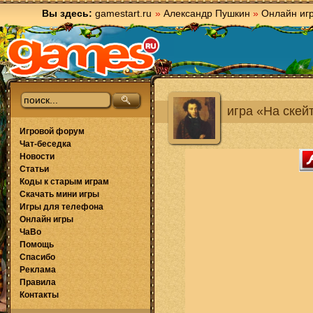
Вы здесь:
gamestart.ru
»
Александр Пушкин
»
Онлайн иг
игра «На скей
Игровой форум
Чат-беседка
Новости
Статьи
Коды к старым играм
Скачать мини игры
Игры для телефона
Онлайн игры
ЧаВо
Помощь
Спасибо
Реклама
Правила
Контакты