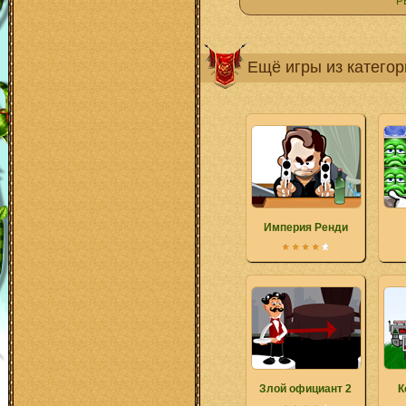
Р
Ещё игры из катего
Империя Ренди
Злой официант 2
К