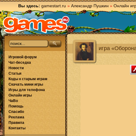
Вы здесь:
gamestart.ru
»
Александр Пушкин
»
Онлайн иг
игра «Оборон
Игровой форум
Чат-беседка
Новости
Статьи
Коды к старым играм
Скачать мини игры
Игры для телефона
Онлайн игры
ЧаВо
Помощь
Спасибо
Реклама
Правила
Контакты