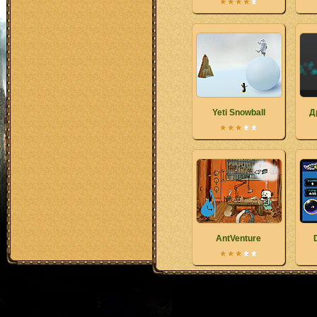
Yeti Snowball
Д
AntVenture