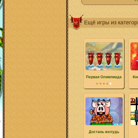
Р
Ещё игры из катего
Первая Олимпиада
Ко
Достань желудь