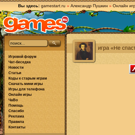
Вы здесь:
gamestart.ru
»
Александр Пушкин
»
Онлайн иг
игра «Не спас
Игровой форум
Чат-беседка
Новости
Статьи
Коды к старым играм
Скачать мини игры
Игры для телефона
Онлайн игры
ЧаВо
Помощь
Спасибо
Реклама
Правила
Контакты