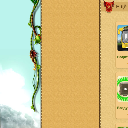
Ещё 
Водит
Возду