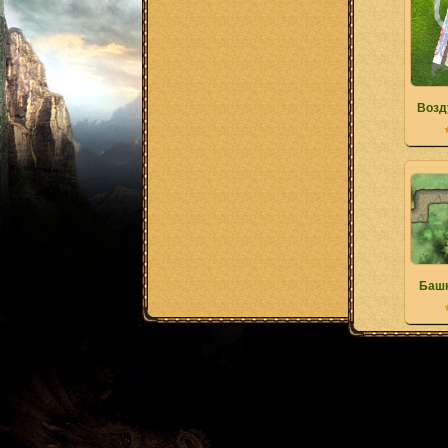
Возд
Башн