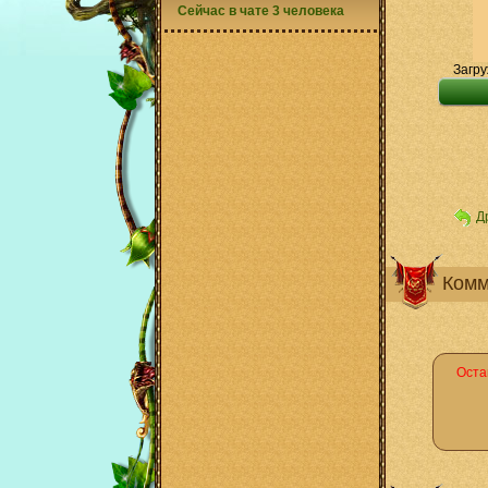
Сейчас в чате 3 человека
Загру
Д
Комм
Оста