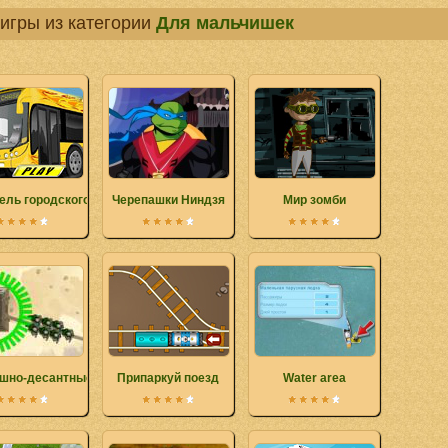
игры из категории
Для мальчишек
ель городского автобуса
Черепашки Ниндзя
Мир зомби
шно-десантные войны
Припаркуй поезд
Water area