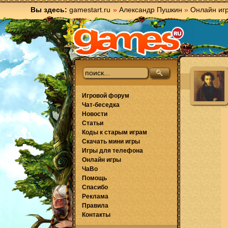
Вы здесь:
gamestart.ru
»
Александр Пушкин
»
Онлайн иг
Игровой форум
Чат-беседка
Новости
Статьи
Коды к старым играм
Скачать мини игры
Игры для телефона
Онлайн игры
ЧаВо
Помощь
Спасибо
Реклама
Правила
Контакты