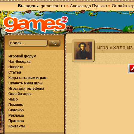
Вы здесь:
gamestart.ru
»
Александр Пушкин
»
Онлайн иг
игра «Хала из
Игровой форум
Чат-беседка
Новости
Статьи
Коды к старым играм
Скачать мини игры
Игры для телефона
Онлайн игры
ЧаВо
Помощь
Спасибо
Реклама
Правила
Контакты