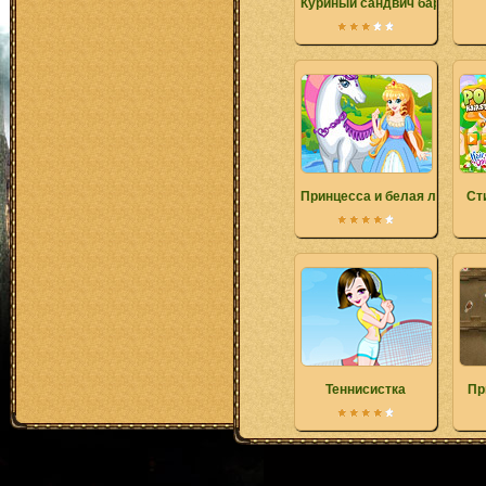
Куриный сандвич барбекю
Принцесса и белая лошадь
Cт
Теннисистка
Пр