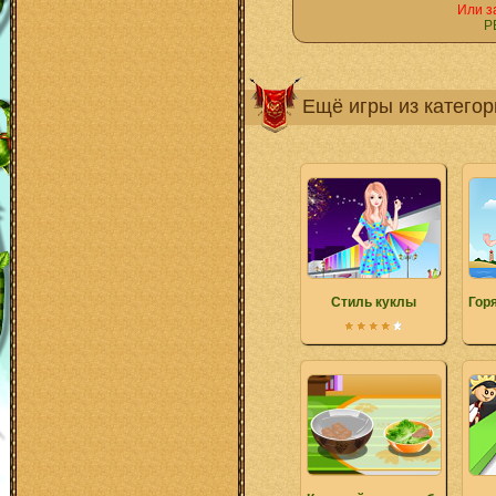
Или з
Р
Ещё игры из катего
Стиль куклы
Гор