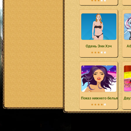
Одень Энн Хэч
Аб
Показ нижнего белья
Дву