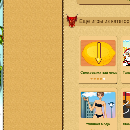
Р
Ещё игры из катего
Свежевыжатый лимонад
Тан
Уличная мода
Люб