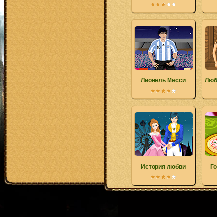
Лионель Месси
Люб
История любви
Го