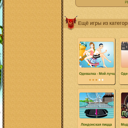
Р
Ещё игры из катего
Одевалка - Мой лучший дру
Оде
Лондонская пицца
Мод