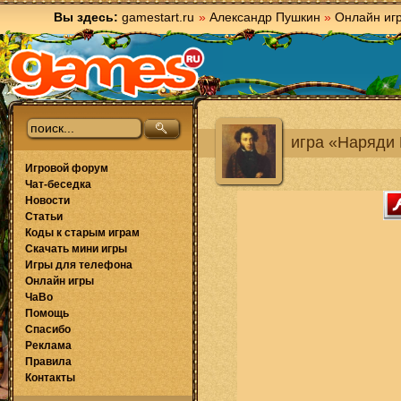
Вы здесь:
gamestart.ru
»
Александр Пушкин
»
Онлайн иг
игра «Наряди
Игровой форум
Чат-беседка
Новости
Статьи
Коды к старым играм
Скачать мини игры
Игры для телефона
Онлайн игры
ЧаВо
Помощь
Спасибо
Реклама
Правила
Контакты