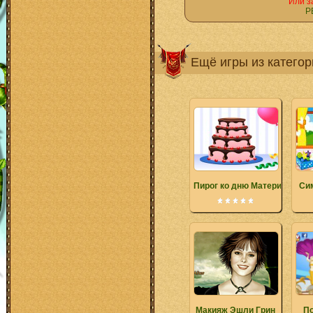
Или з
Р
Ещё игры из катего
Пирог ко дню Матери
Си
Макияж Эшли Грин
По