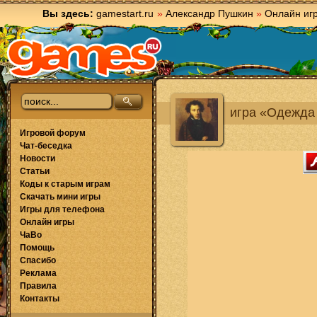
Вы здесь:
gamestart.ru
»
Александр Пушкин
»
Онлайн иг
игра «Одежда
Игровой форум
Чат-беседка
Новости
Статьи
Коды к старым играм
Скачать мини игры
Игры для телефона
Онлайн игры
ЧаВо
Помощь
Спасибо
Реклама
Правила
Контакты