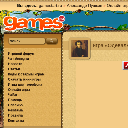
Вы здесь:
gamestart.ru
»
Александр Пушкин
»
Онлайн иг
игра «Одевалк
Игровой форум
Чат-беседка
Новости
Статьи
Коды к старым играм
Скачать мини игры
Игры для телефона
Онлайн игры
ЧаВо
Помощь
Спасибо
Реклама
Правила
Контакты