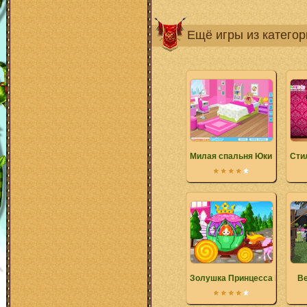
Ещё игры из катего
Милая спальня Юки
Сти
Золушка Принцесса Карета
Ве