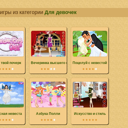
игры из категории
Для девочек
: твой почерк
Вечеринка высшего света
Поцелуй с невестой
сная невеста
Азбука Полли
Искусство и стиль