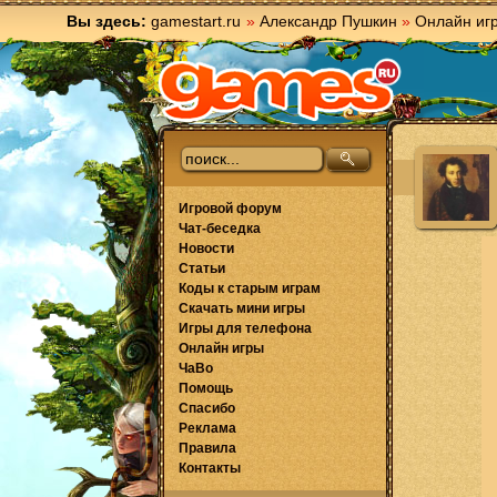
Вы здесь:
gamestart.ru
»
Александр Пушкин
»
Онлайн иг
Игровой форум
Чат-беседка
Новости
Статьи
Коды к старым играм
Скачать мини игры
Игры для телефона
Онлайн игры
ЧаВо
Помощь
Спасибо
Реклама
Правила
Контакты