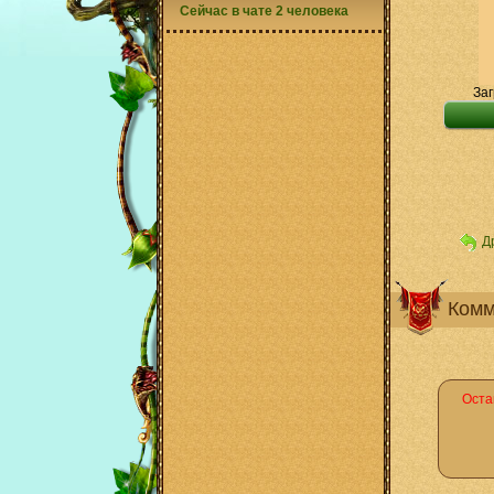
Сейчас в чате 2 человека
Заг
Д
Комм
Оста