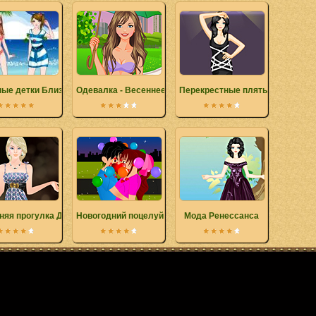
ые детки Близнецы
Одевалка - Весеннее потепление
Перекрестные плятья
няя прогулка Джины
Новогодний поцелуй
Мода Ренессанса