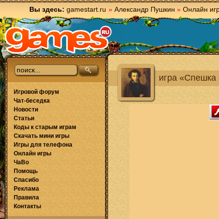
Вы здесь:
gamestart.ru
»
Александр Пушкин
»
Онлайн иг
игра «Спешка 
Игровой форум
Чат-беседка
Новости
Статьи
Коды к старым играм
Скачать мини игры
Игры для телефона
Онлайн игры
ЧаВо
Помощь
Спасибо
Реклама
Правила
Контакты