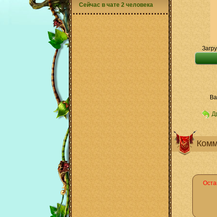
Сейчас в чате 2 человека
Загру
Ва
Д
Комм
Оста