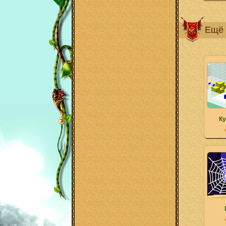
Ещё 
Ку