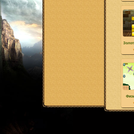
Золот
Физ