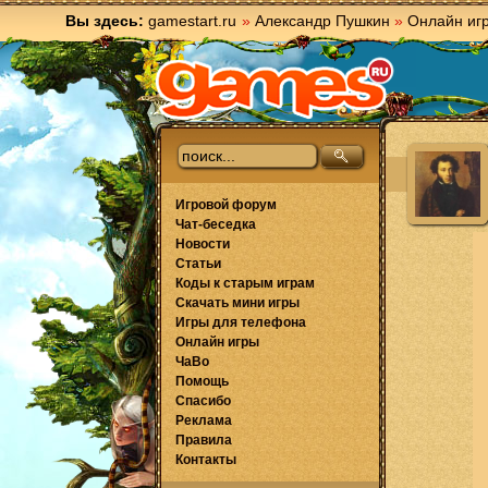
Вы здесь:
gamestart.ru
»
Александр Пушкин
»
Онлайн иг
Игровой форум
Чат-беседка
Новости
Статьи
Коды к старым играм
Скачать мини игры
Игры для телефона
Онлайн игры
ЧаВо
Помощь
Спасибо
Реклама
Правила
Контакты