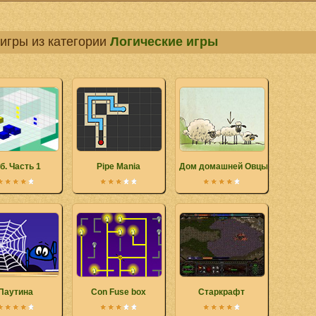
игры из категории
Логические игры
б. Часть 1
Pipe Mania
Дом домашней Овцы
Паутина
Con Fuse box
Старкрафт