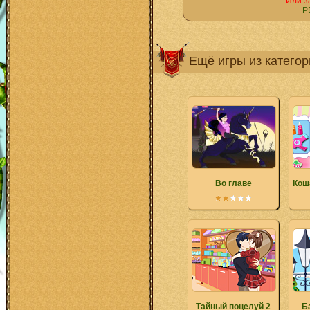
Или з
Р
Ещё игры из катего
Во главе
Кош
Тайный поцелуй 2
Б