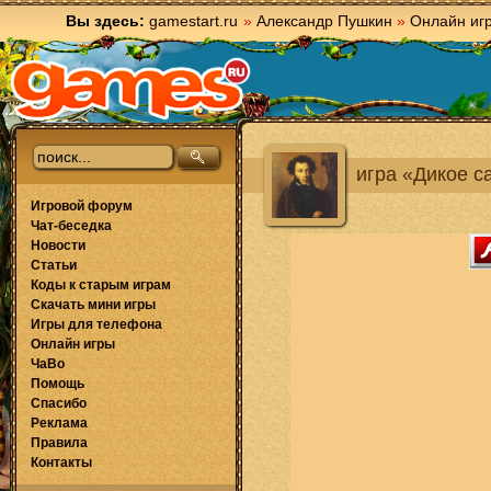
Вы здесь:
gamestart.ru
»
Александр Пушкин
»
Онлайн иг
игра «Дикое 
Игровой форум
Чат-беседка
Новости
Статьи
Коды к старым играм
Скачать мини игры
Игры для телефона
Онлайн игры
ЧаВо
Помощь
Спасибо
Реклама
Правила
Контакты