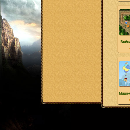
Война
Мишел