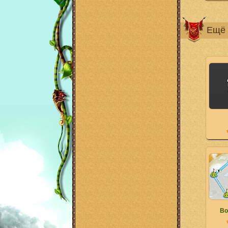
Ещё 
Во