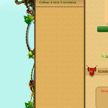
Сейчас в чате 3 человека
Д
Комм
Оста