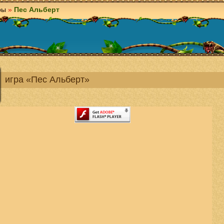
ры
»
Пес Альберт
игра «Пес Альберт»