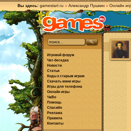
Вы здесь:
gamestart.ru
»
Александр Пушкин
»
Онлайн иг
Игровой форум
Чат-беседка
Новости
Статьи
Коды к старым играм
Скачать мини игры
Игры для телефона
Онлайн игры
ЧаВо
Помощь
Спасибо
Реклама
Правила
Контакты