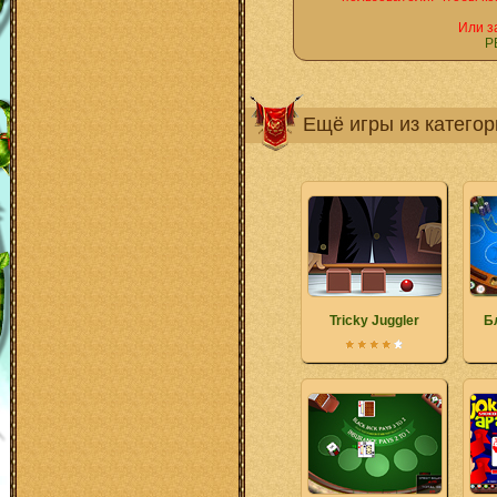
Или з
Р
Ещё игры из катего
Tricky Juggler
Б