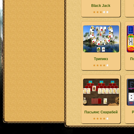
Black Jack
Трипикз
П
Пасьянс Скарабей
P