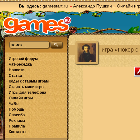
Вы здесь:
gamestart.ru
»
Александр Пушкин
»
Онлайн иг
игра «Покер с
Игровой форум
Чат-беседка
Новости
Статьи
Коды к старым играм
Скачать мини игры
Игры для телефона
Онлайн игры
ЧаВо
Помощь
Спасибо
Реклама
Правила
Контакты