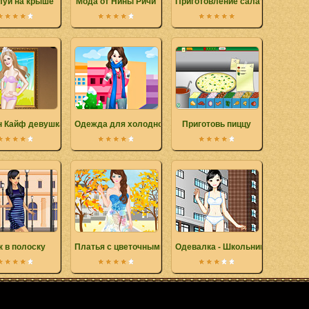
луй на крыше
Мода от Нины Ричи
Приготовление салата из папай
н Кайф девушка-Барби
Одежда для холодной зимы
Приготовь пиццу
 в полоску
Платья с цветочными принтами
Одевалка - Школьница