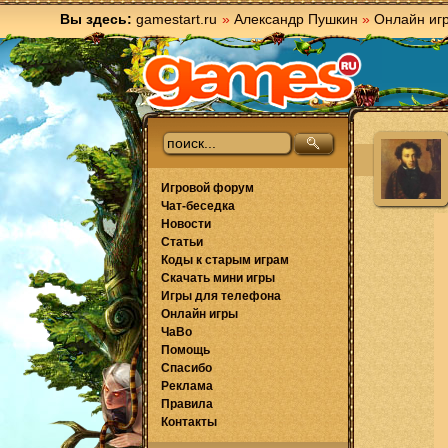
Вы здесь:
gamestart.ru
»
Александр Пушкин
»
Онлайн иг
Игровой форум
Чат-беседка
Новости
Статьи
Коды к старым играм
Скачать мини игры
Игры для телефона
Онлайн игры
ЧаВо
Помощь
Спасибо
Реклама
Правила
Контакты