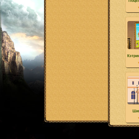
Поце
Кэтри
Шик