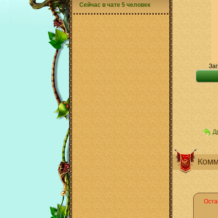
Сейчас в чате 5 человек
Заг
Д
Комм
Оста