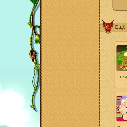
Ещё 
По 