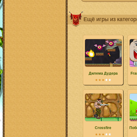
Ещё игры из катего
Дилема Дудера
Fra
Crossfire
Поб