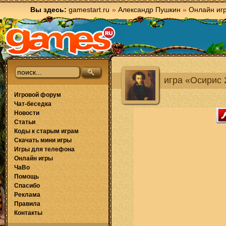
Вы здесь:
gamestart.ru
»
Александр Пушкин
»
Онлайн иг
игра «Осирис 
Игровой форум
Чат-беседка
Новости
Статьи
Коды к старым играм
Скачать мини игры
Игры для телефона
Онлайн игры
ЧаВо
Помощь
Спасибо
Реклама
Правила
Контакты