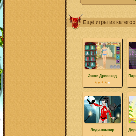
Р
Ещё игры из катего
Эшли Дресскод
Пар
Леди-вампир
Дер