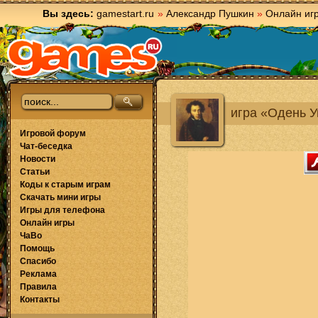
Вы здесь:
gamestart.ru
»
Александр Пушкин
»
Онлайн иг
игра «Одень 
Игровой форум
Чат-беседка
Новости
Статьи
Коды к старым играм
Скачать мини игры
Игры для телефона
Онлайн игры
ЧаВо
Помощь
Спасибо
Реклама
Правила
Контакты